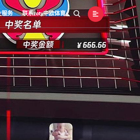
业服务
联系zoty中欧体育