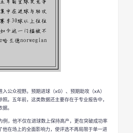
入公众视野。预期进球（xG）、预期助攻（xA）
参照。五年前，这类数据还主要存在于专业报告中，
依据。
ootballer"]为例，他不仅在进球数上保持高产，更在突破成功率
了他在场上的全面影响力，使评选不再局限于单一进