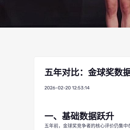
五年对比：金球奖数
2026-02-20 12:53:14
一、基础数据跃升
五年前，金球奖竞争者的核心评价仍集中