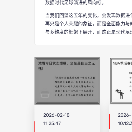
数据时代足球演进的风向标。
当我们回望这五年的变化，会发现数据进
再只是个人荣耀的象征，而是全面能力与
与多维度的框架下展开，而这正是现代足
2026-02-18
2026-
11:25:47
10:12: