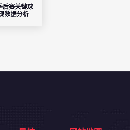
A季后赛关键球
现数据分析