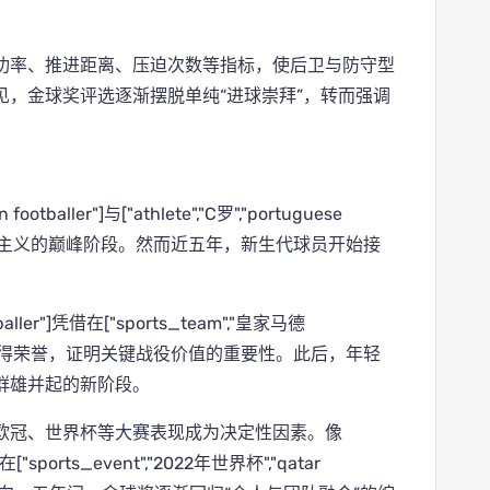
功率、推进距离、压迫次数等指标，使后卫与防守型
，金球奖评选逐渐摆脱单纯“进球崇拜”，转而强调
ootballer"]与["athlete","C罗","portuguese
个人英雄主义的巅峰阶段。然而近五年，新生代球员开始接
otballer"]凭借在["sports_team","皇家马德
"]的欧冠表现摘得荣誉，证明关键战役价值的重要性。此后，年轻
群雄并起的新阶段。
欧冠、世界杯等大赛表现成为决定性因素。像
er"]在["sports_event","2022年世界杯","qatar