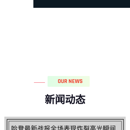
OUR NEWS
新闻动态