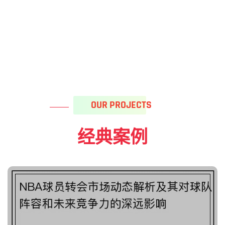
OUR PROJECTS
经典案例