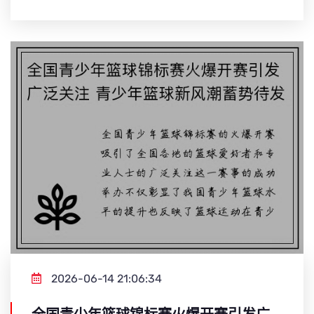
2026-06-14 21:06:34