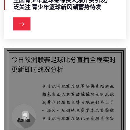
全国青少年篮球锦标赛火爆开赛引发广
泛关注 青少年篮球新风潮蓄势待发