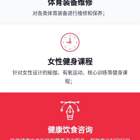
体育装备维修
对各类体育装备进行维修和保养；
女性健身课程
针对女性设计的瑜伽、有氧运动、核心训练等健身课
程；
健康饮食咨询