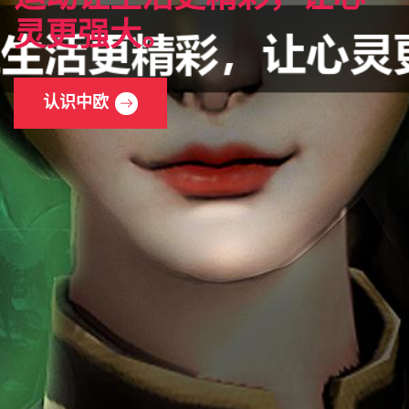
灵更强大。
认识中欧