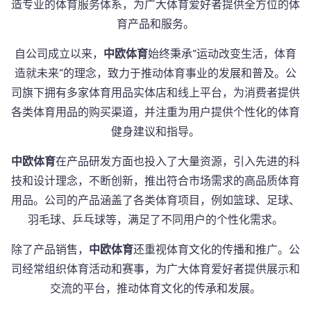
造专业的体育服务体系，为广大体育爱好者提供全方位的体
育产品和服务。
自公司成立以来，
中欧体育
始终秉承“运动改变生活，体育
造就未来”的理念，致力于推动体育事业的发展和普及。公
司旗下拥有多家体育用品实体店和线上平台，为消费者提供
各类体育用品的购买渠道，并注重为用户提供个性化的体育
健身建议和指导。
中欧体育
在产品研发方面也投入了大量资源，引入先进的科
技和设计理念，不断创新，推出符合市场需求的高品质体育
用品。公司的产品涵盖了各类体育项目，例如篮球、足球、
羽毛球、乒乓球等，满足了不同用户的个性化需求。
除了产品销售，
中欧体育
还重视体育文化的传播和推广。公
司经常组织体育活动和赛事，为广大体育爱好者提供展示和
交流的平台，推动体育文化的传承和发展。