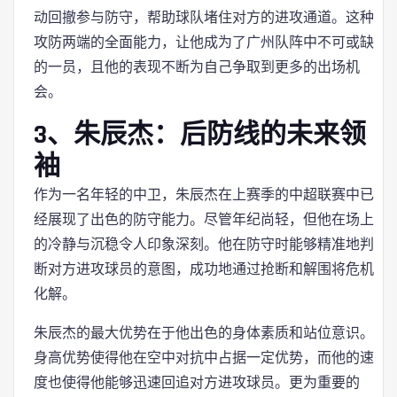
动回撤参与防守，帮助球队堵住对方的进攻通道。这种
攻防两端的全面能力，让他成为了广州队阵中不可或缺
的一员，且他的表现不断为自己争取到更多的出场机
会。
3、朱辰杰：后防线的未来领
袖
作为一名年轻的中卫，朱辰杰在上赛季的中超联赛中已
经展现了出色的防守能力。尽管年纪尚轻，但他在场上
的冷静与沉稳令人印象深刻。他在防守时能够精准地判
断对方进攻球员的意图，成功地通过抢断和解围将危机
化解。
朱辰杰的最大优势在于他出色的身体素质和站位意识。
身高优势使得他在空中对抗中占据一定优势，而他的速
度也使得他能够迅速回追对方进攻球员。更为重要的