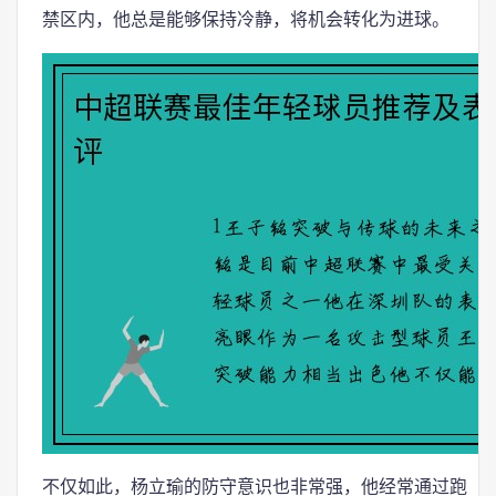
禁区内，他总是能够保持冷静，将机会转化为进球。
不仅如此，杨立瑜的防守意识也非常强，他经常通过跑