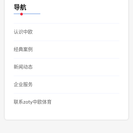
导航
认识中欧
经典案例
新闻动态
企业服务
联系zoty中欧体育