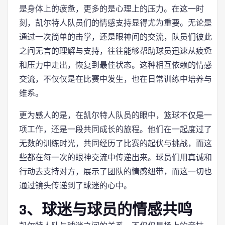
是身体上的疲惫，更多的是心理上的压力。在这一时
刻，凯尔特人队员们的情感支持显得尤为重要。无论是
通过一次简单的击掌，还是眼神间的交流，队员们彼此
之间无言的理解与支持，往往能够帮助球员迅速从疲惫
和压力中走出，恢复到最佳状态。这种相互依赖的情感
交流，不仅仅是在比赛中发生，也在日常训练中培养与
维系。
更为感人的是，在凯尔特人队员的眼中，篮球不仅是一
项工作，还是一段共同成长的旅程。他们在一起度过了
无数的训练时光，共同经历了比赛的起伏与挑战，而这
些都在每一次的眼神交流中传递出来。球员们用真诚和
行动去支持对方，展示了团队的情感纽带，而这一切也
通过镜头传递到了球迷的心中。
3、球迷与球员的情感共鸣