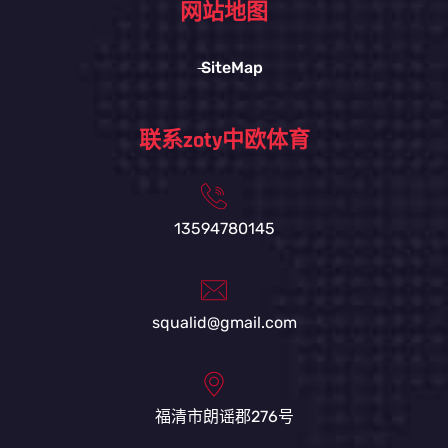
网站地图
SiteMap
联系zoty中欧体育
13594780145
squalid@gmail.com
福清市朗谣郡276号