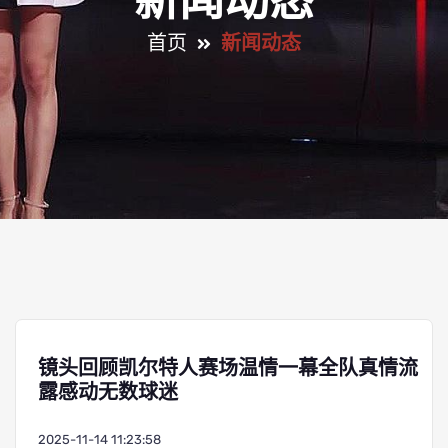
新闻动态
首页
新闻动态
镜头回顾凯尔特人赛场温情一幕全队真情流
露感动无数球迷
2025-11-14 11:23:58