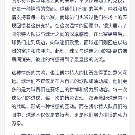
凯尔特人队与球迷之间的关系，不仅仅是场上的竞技，
更是一种情感的交织。球迷们用他们的掌声、呐喊和热
情支持着每一场比赛，而球员们也通过他们在场上的表
现回馈着这份支持。在这次温情的回顾中，镜头展示了
凯尔特人队员与球迷之间的深厚感情。在比赛结束后，
球员们走到场边，向球迷们致意，而球迷们则回应以热
烈的掌声和欢呼声。此刻，球员与球迷之间的距离仿佛
瞬间消失，彼此的情感得到了最直接的交流。
这种情感的共鸣，也让凯尔特人的比赛变得更加意义深
远。球迷们不仅仅是在为自己的球队加油助威，他们更
多的是为球员们在赛场上的拼搏和努力所动容。每一次
球员们的进球、每一次的精彩表现，都会激起球迷内心
的共鸣，形成一种情感的互动。而在凯尔特人队员们的
眼中，球迷不仅仅是支持者，更是他们努力拼搏的动力
源泉。