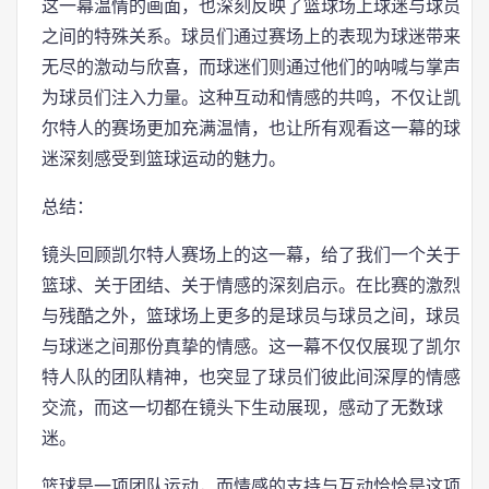
这一幕温情的画面，也深刻反映了篮球场上球迷与球员
之间的特殊关系。球员们通过赛场上的表现为球迷带来
无尽的激动与欣喜，而球迷们则通过他们的呐喊与掌声
为球员们注入力量。这种互动和情感的共鸣，不仅让凯
尔特人的赛场更加充满温情，也让所有观看这一幕的球
迷深刻感受到篮球运动的魅力。
总结：
镜头回顾凯尔特人赛场上的这一幕，给了我们一个关于
篮球、关于团结、关于情感的深刻启示。在比赛的激烈
与残酷之外，篮球场上更多的是球员与球员之间，球员
与球迷之间那份真挚的情感。这一幕不仅仅展现了凯尔
特人队的团队精神，也突显了球员们彼此间深厚的情感
交流，而这一切都在镜头下生动展现，感动了无数球
迷。
篮球是一项团队运动，而情感的支持与互动恰恰是这项