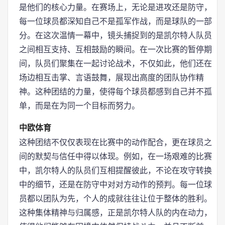
是他们的核心力量。在赛场上，无论是进攻还是防守，
每一位球员都深知自己不是孤军作战，而是球队的一部
分。在这次温情一幕中，镜头捕捉到的是凯尔特人队员
之间相互支持、互相鼓励的瞬间。在一次比赛的暂停期
间，队员们聚集在一起讨论战术，不仅如此，他们还在
场边相互击掌、言语鼓舞，展现出高度的团队协作精
神。这种团结的力量，使得每个球员都感到自己并不孤
单，而是在为同一个目标而努力。
中欧体育
这种团结不仅仅表现在比赛中的动作配合，更在球员之
间的默契与信任中得以体现。例如，在一场艰难的比赛
中，凯尔特人的队员们互相提醒彼此，不论在攻守转换
中的细节，还是在防守中对对方动作的预判。每一位球
员都以团队为先，个人的成就往往让位于整体的胜利。
这种集体精神与归属感，正是凯尔特人队的内在动力，