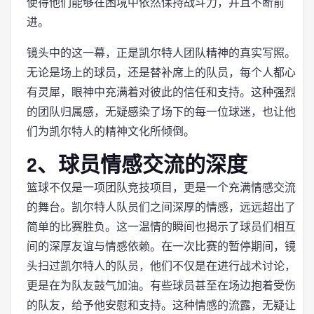
使得他们能够在困境中依然保持战斗力，并且不断前
进。
镜头中的这一幕，正是凯尔特人团队精神的真实写照。
无论是场上的球员，还是替补席上的队员，每个人都心
有灵犀，眼神中充满着对彼此的信任和支持。这种强烈
的团队归属感，无疑感染了场下的每一位球迷，也让他
们为凯尔特人的精神文化所倾倒。
2、球员情感交流的深度
篮球不仅是一项团队竞技项目，更是一个充满情感交流
的舞台。凯尔特人队员们之间深厚的情感，远远超出了
简单的比赛胜负。这一温情的瞬间也揭示了球员们相互
间的深厚友谊与情感依赖。在一次比赛的暂停期间，镜
头扫过凯尔特人的队员，他们不仅是在进行战术讨论，
更是在为队友鼓气加油。有些球员甚至在场边抱着受伤
的队友，给予他安慰和支持。这种情感的流露，无疑让