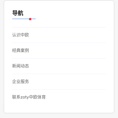
导航
认识中欧
经典案例
新闻动态
企业服务
联系zoty中欧体育